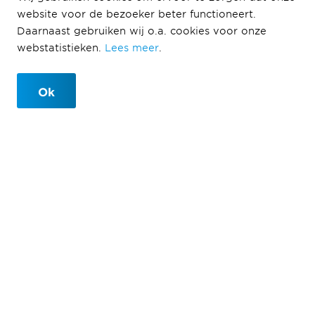
website voor de bezoeker beter functioneert.
Daarnaast gebruiken wij o.a. cookies voor onze
webstatistieken.
Lees meer
.
Ok
Veiligheid
Veiligheid. Altijd.
Overal. Iedereen.
Dagelijks werken we met onze collega's aan
uitdagende projecten. Daar zijn we trots op! Maar ons
werk kent ook risico's, omstandigheden die van dag
tot dag veranderen en tijdsdruk. Onze mensen en
partners moeten hun werk altijd veilig kunnen doen.
Daardoor gaan zij 's morgens gezond naar hun werk