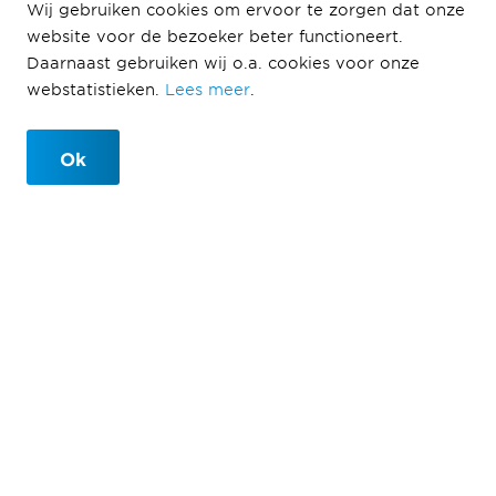
Wij gebruiken cookies om ervoor te zorgen dat onze
website voor de bezoeker beter functioneert.
Cartesius
Daarnaast gebruiken wij o.a. cookies voor onze
webstatistieken.
Lees meer
.
Utrecht
Ok
Cartesius, een levendige stadswijk
in hartje Utrecht
Utrecht
2023-2026
Ballast Nedam Development
WONINGBOUW
Op het voormalige werk- en rangeerterrein van de NS
in Utrecht wordt Cartesius gerealiseerd: een diverse,
groene en gezonde stadswijk in Utrecht. In Cartesius